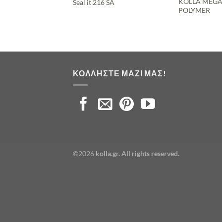
KOLLA MEGA
Seal it 216 SA
POLYMER
ΚΟΛΛΉΣΤΕ ΜΑΖΊ ΜΑΣ!
©2026
kolla.gr. All rights reserved.