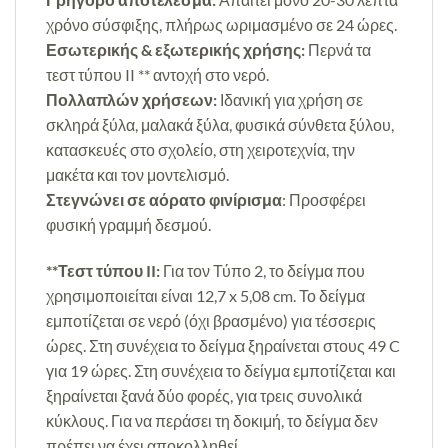
χρόνο σύσφιξης, πλήρως ωριμασμένο σε 24 ώρες.
Εσωτερικής & εξωτερικής χρήσης:
Περνά τα
τεστ τύπου II ** αντοχή στο νερό.
Πολλαπλών χρήσεων:
Ιδανική για χρήση σε
σκληρά ξύλα, μαλακά ξύλα, φυσικά σύνθετα ξύλου,
κατασκευές στο σχολείο, στη χειροτεχνία, την
μακέτα και τον μοντελισμό.
Στεγνώνει σε αόρατο φινίρισμα
: Προσφέρει
φυσική γραμμή δεσμού.
**Τεστ τύπου II:
Για τον Τύπο 2, το δείγμα που
χρησιμοποιείται είναι 12,7 x 5,08 cm. Το δείγμα
εμποτίζεται σε νερό (όχι βρασμένο) για τέσσερις
ώρες. Στη συνέχεια το δείγμα ξηραίνεται στους 49 C
για 19 ώρες. Στη συνέχεια το δείγμα εμποτίζεται και
ξηραίνεται ξανά δύο φορές, για τρεις συνολικά
κύκλους. Για να περάσει τη δοκιμή, το δείγμα δεν
πρέπει να έχει αποκολληθεί.