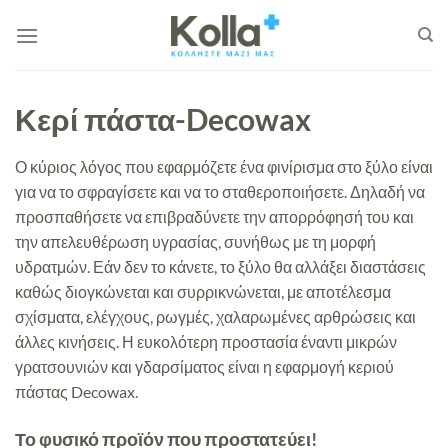
Μετάβαση
στο
περιεχόμενο
Κερί πάστα-Decowax
Ο κύριος λόγος που εφαρμόζετε ένα φινίρισμα στο ξύλο είναι
για να το σφραγίσετε και να το σταθεροποιήσετε. Δηλαδή να
προσπαθήσετε να επιβραδύνετε την απορρόφησή του και
την απελευθέρωση υγρασίας, συνήθως με τη μορφή
υδρατμών. Εάν δεν το κάνετε, το ξύλο θα αλλάξει διαστάσεις
καθώς διογκώνεται και συρρικνώνεται, με αποτέλεσμα
σχίσματα, ελέγχους, ρωγμές, χαλαρωμένες αρθρώσεις και
άλλες κινήσεις. Η ευκολότερη προστασία έναντι μικρών
γρατσουνιών και γδαρσίματος είναι η εφαρμογή κεριού
πάστας Decowax.
Το φυσικό προϊόν που προστατεύει!