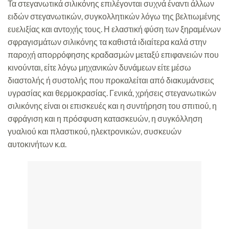
Τα στεγανωτικά σιλικόνης επιλέγονται συχνά έναντι άλλων
ειδών στεγανωτικών, συγκολλητικών λόγω της βελτιωμένης
ευελιξίας και αντοχής τους. Η ελαστική φύση των ξηραμένων
σφραγισμάτων σιλικόνης τα καθιστά ιδιαίτερα καλά στην
παροχή απορρόφησης κραδασμών μεταξύ επιφανειών που
κινούνται, είτε λόγω μηχανικών δυνάμεων είτε μέσω
διαστολής ή συστολής που προκαλείται από διακυμάνσεις
υγρασίας και θερμοκρασίας. Γενικά, χρήσεις στεγανωτικών
σιλικόνης είναι οι επισκευές και η συντήρηση του σπιτιού, η
σφράγιση και η πρόσφυση κατασκευών, η συγκόλληση
γυαλιού και πλαστικού, ηλεκτρονικών, συσκευών
αυτοκινήτων κ.α.
Προβολή του
Κατεβάστε τον
καταλόγου σε μορφή
Κατάλογο σε μορφή
pdf
pdf