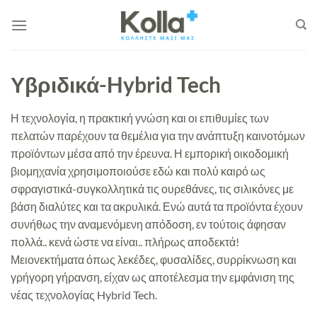
Μετάβαση
στο
περιεχόμενο
Υβριδικά-Hybrid Tech
Η τεχνολογία, η πρακτική γνώση και οι επιθυμίες των
πελατών παρέχουν τα θεμέλια για την ανάπτυξη καινοτόμων
προϊόντων μέσα από την έρευνα. Η εμπορική οικοδομική
βιομηχανία χρησιμοποιούσε εδώ και πολύ καιρό ως
σφραγιστικά-συγκολλητικά τις ουρεθάνες, τις σιλικόνες με
βάση διαλύτες και τα ακρυλικά. Ενώ αυτά τα προϊόντα έχουν
συνήθως την αναμενόμενη απόδοση, εν τούτοις άφησαν
πολλά.. κενά ώστε να είναι.. πλήρως αποδεκτά!
Μειονεκτήματα όπως λεκέδες, φυσαλίδες, συρρίκνωση και
γρήγορη γήρανση, είχαν ως αποτέλεσμα την εμφάνιση της
νέας τεχνολογίας Hybrid Tech.