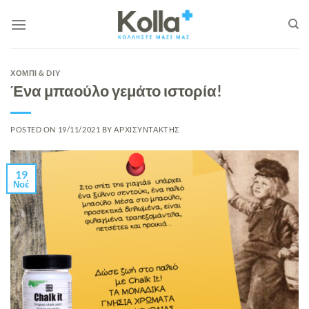
Μετάβαση
στο
περιεχόμενο
ΧΟΜΠΙ & DIY
Ένα μπαούλο γεμάτο ιστορία!
POSTED ON
19/11/2021
BY
ΑΡΧΙΣΥΝΤΑΚΤΗΣ
19
Νοέ