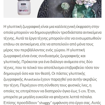
Η γλυπτική ζωγραφική είναι μια καλλιτεχνική έκφραση στην
οποία μπορούν να δημιουργηθούν τρισδιάστατα αντικείμενα
τέχνης. Αυτά τα έργα τέχνης μπορούν είτε να ενσωματωθούν
επάνω σε αντικείμενα, είτε να αποτελούν από μόνα τους
μέρος του περιβάλλοντος ενός χώρου. Η γλυπτική
ζωγραφική είναι ένας συνδυασμός ζωγραφικής και
γλυπτικής. Πρόκειται για ένα διάλογο ανάμεσα στις δύο
τέχνες, που το τελικό του αποτέλεσμα επιβραβεύει τόσο τον
δημιουργό όσο και τον θεατή. Οι πάστες γλυπτικής
ζωγραφικής Anastasia έχουν παραχθεί για αυτήν ακριβώς
την τέχνη. Περιέχουν στη σύνθεση τους φυσικές ίνες, η
οποίες τις επιτρέπουν να διατηρούν όγκο έως 5 cm. Έτσι,
μπορείτε με μεγάλη ευκολία να φτιάχνετε λεπτά πέταλα.
Επίσης προσδίδουν “shaggy” εμφάνιση στο έργο σας. Αυτές