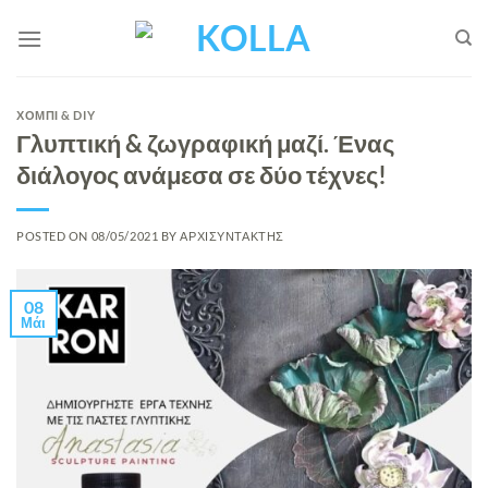
Μετάβαση
στο
περιεχόμενο
ΧΟΜΠΙ & DIY
Γλυπτική & ζωγραφική μαζί. Ένας
διάλογος ανάμεσα σε δύο τέχνες!
POSTED ON
08/05/2021
BY
ΑΡΧΙΣΥΝΤΑΚΤΗΣ
08
Μάι