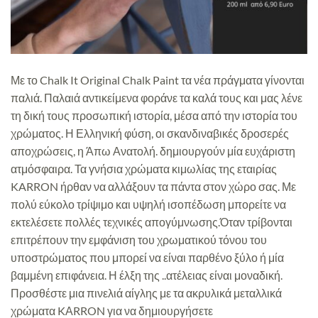
Με το Chalk It Original Chalk Paint τα νέα πράγματα γίνονται
παλιά. Παλαιά αντικείμενα φοράνε τα καλά τους και μας λένε
τη δική τους προσωπική ιστορία, μέσα από την ιστορία του
χρώματος. Η Ελληνική φύση, οι σκανδιναβικές δροσερές
αποχρώσεις, η Άπω Ανατολή. δημιουργούν μία ευχάριστη
ατμόσφαιρα. Τα γνήσια χρώματα κιμωλίας της εταιρίας
KARRON ήρθαν να αλλάξουν τα πάντα στον χώρο σας. Με
πολύ εύκολο τρίψιμο και υψηλή ισοπέδωση μπορείτε να
εκτελέσετε πολλές τεχνικές απογύμνωσης.Όταν τρίβονται
επιτρέπουν την εμφάνιση του χρωματικού τόνου του
υποστρώματος που μπορεί να είναι παρθένο ξύλο ή μία
βαμμένη επιφάνεια. Η έλξη της ..ατέλειας είναι μοναδική.
Προσθέστε μια πινελιά αίγλης με τα ακρυλικά μεταλλικά
χρώματα KΑRRON για να δημιουργήσετε