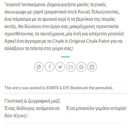
“ευγενή”αντικείμενα. Δημιουργήστε μικτές τεχνικές
decoupage με χαρτί (ρομαντικό στυλ floral).Τελειώνοντας,
ένα πέρασμα με το φυσικό κερί ή τα βερνίκια της σειράς
αυτής, θα δώσουν στο έργο σας μακρόχρονη προστασία
προσθέτοντας το ταυτόχρονα, μία λιτή και απέριττη γοητεία!
Αρκεί ένα άγγιγμα με το Chalk it Original Chalk Paint για να
αλλάξουν τα πάντα στο χώρο σας!
This entry was posted in
ΧΟΜΠΙ & DIY
. Bookmark the
permalink
.
Γλυπτική & ζωγραφική μαζί.
Ένας διάλογος ανάμεσα σε
Ένα μπαούλο γεμάτο ιστορία!
δύο τέχνες!