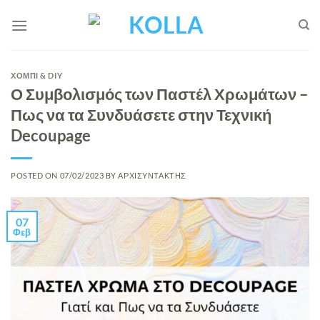
Μετάβαση
στο
περιεχόμενο
ΧΟΜΠΙ & DIY
Ο Συμβολισμός των Παστέλ Χρωμάτων –
Πως να τα Συνδυάσετε στην Τεχνική
Decoupage
POSTED ON
07/02/2023
BY
ΑΡΧΙΣΥΝΤΑΚΤΗΣ
07
Φεβ