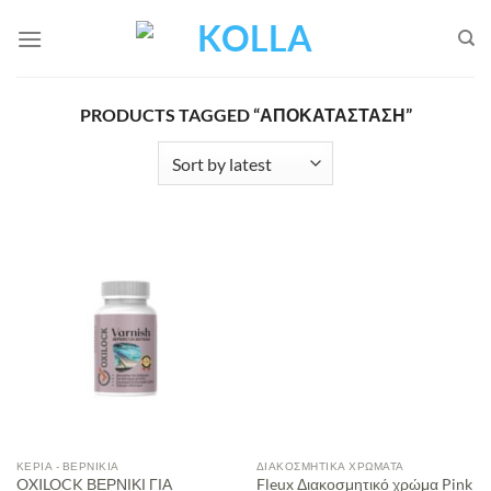
Μετάβαση
στο
περιεχόμενο
PRODUCTS TAGGED “ΑΠΟΚΑΤΆΣΤΑΣΗ”
ΚΕΡΙΆ - ΒΕΡΝΊΚΙΑ
ΔΙΑΚΟΣΜΗΤΙΚΆ ΧΡΏΜΑΤΑ
OXILOCK ΒΕΡΝΙΚΙ ΓΙΑ
Fleux Διακοσμητικό χρώμα Pink