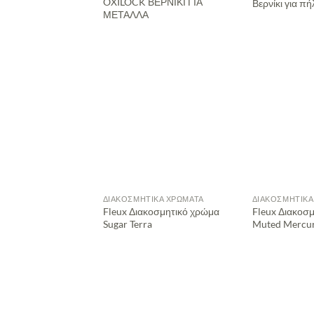
OXILOCK ΒΕΡΝΙΚΙ ΓΙΑ
Βερνίκι για πή
ΜΕΤΑΛΛΑ
ΔΙΑΚΟΣΜΗΤΙΚΆ ΧΡΏΜΑΤΑ
ΔΙΑΚΟΣΜΗΤΙΚΆ
Fleux Διακοσμητικό χρώμα
Fleux Διακοσ
Sugar Terra
Muted Mercu