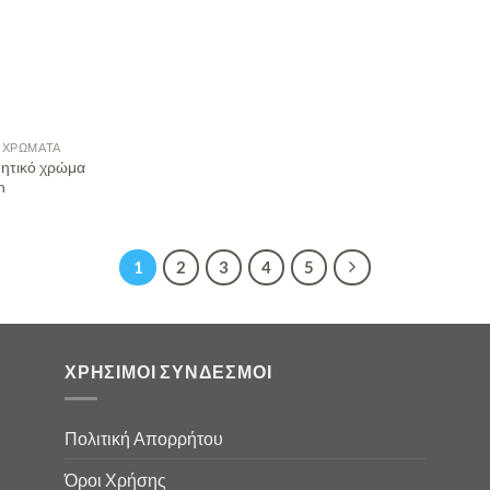
 ΧΡΏΜΑΤΑ
μητικό χρώμα
n
1
2
3
4
5
ΧΡΉΣΙΜΟΙ ΣΎΝΔΕΣΜΟΙ
Πολιτική Απορρήτου
Όροι Χρήσης