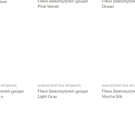
Fleux Διακοσμητικό χρώμα
Fleux Διακοσμητ
λινα
Pink Velvet
Ocean
 ΧΡΏΜΑΤΑ
ΔΙΑΚΟΣΜΗΤΙΚΆ ΧΡΏΜΑΤΑ
ΔΙΑΚΟΣΜΗΤΙΚΆ ΧΡ
μητικό χρώμα
Fleux Διακοσμητικό χρώμα
Fleux Διακοσμητ
ry
Light Gray
Mocha Silk