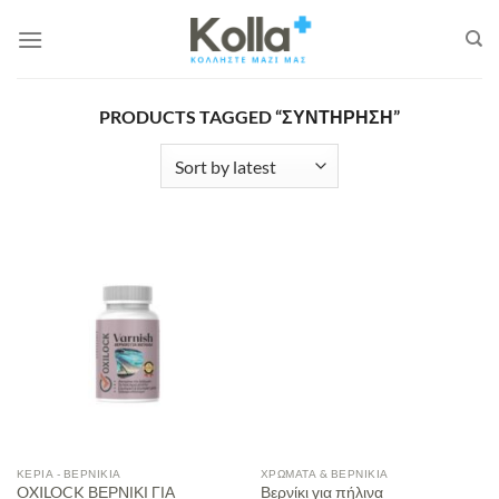
Μετάβαση
στο
περιεχόμενο
PRODUCTS TAGGED “ΣΥΝΤΉΡΗΣΗ”
ΚΕΡΙΆ - ΒΕΡΝΊΚΙΑ
ΧΡΏΜΑΤΑ & ΒΕΡΝΊΚΙΑ
OXILOCK ΒΕΡΝΙΚΙ ΓΙΑ
Βερνίκι για πήλινα