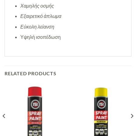
Χαμηλής οσμής
Εξαιρετικό άπλωμα
Εύκολη λείανση
Υψηλή ισοπέδωση
RELATED PRODUCTS