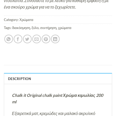
ντουλάπια. Συνδυάστε το με λευκό για καθαρή έμφαση ή με
ένα σκούρο χρώμα για να το ξεχωρίσετε.
Category:
Χρώματα
Tags:
διακόσμηση
,
ξύλο
,
συντήρηση
,
χρώματα
DESCRIPTION
Chalk it Original chalk paint Χρώμα κιμωλίας 200
ml
Εξαιρετικά ματ, κρεμώδες και μαλακό ακρυλικό