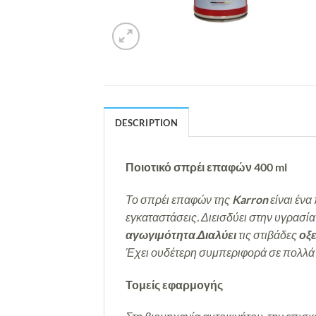
DESCRIPTION
Ποιοτικό σπρέι επαφών 400 ml
Το σπρέι επαφών της
Karron
είναι ένα
εγκαταστάσεις. Διεισδύει στην υγρασί
αγωγιμότητα
.
Διαλύει
τις στιβάδες
οξ
Έχει ουδέτερη συμπεριφορά σε πολλά π
Τομείς εφαρμογής