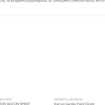
ευή, τα γεωργικά μηχανήματα, τις ηλεκτρικές εγκαταστάσεις και ό
ΚΆ ΣΠΡΈΙ
ΧΡΏΜΑΤΑ & ΒΕΡΝΊΚΙΑ
ON SILICON SPRAY
Karron Garden Paint Forest