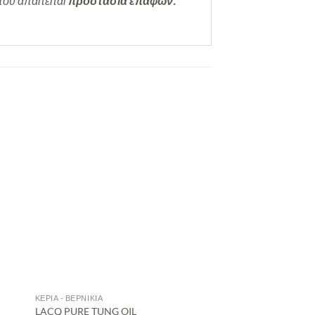
που απαιτείται
προστασία επαφών.
ΚΕΡΙΆ - ΒΕΡΝΊΚΙΑ
LACQ PURE TUNG OIL