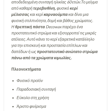
αποδεδειγμένη συνταγή ηλικίας 60 ετών.Το μείγμα
από καθαρή
τερεβινθίνη,
φυσικό
κερί
μέλισσας
και κερί
καρναούμπα
και δίνει μια
φυσική στιλπνότητα, δομή και βάθος χρώματος.
Η
θρεπτική πάστα
Decowax παρέχει ένα
προστατευτικό στρώμα και εξισορροπεί τις μικρές
ατέλειες. Αυτό κάνει το κερί εξαιρετικά κατάλληλο
για την επισκευή και προστασία επίπλων και
δαπέδων ή ως
προστατευτικό ανώτατο στρώμα
πάνω από τα χρώματα κιμωλίας.
Πλεονεκτήματα
Φυσικό
προϊόν
Παραδοσιακή συνταγή
Εύκολο στη χρήση
Άριστο φινίρισμα