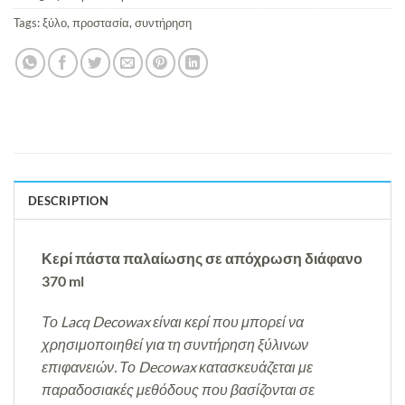
Tags:
ξύλο
,
προστασία
,
συντήρηση
DESCRIPTION
Κερί πάστα παλαίωσης σε απόχρωση διάφανο
370 ml
Το Lacq Decowax είναι κερί που μπορεί να
χρησιμοποιηθεί για τη συντήρηση ξύλινων
επιφανειών. Το Decowax κατασκευάζεται με
παραδοσιακές μεθόδους που βασίζονται σε