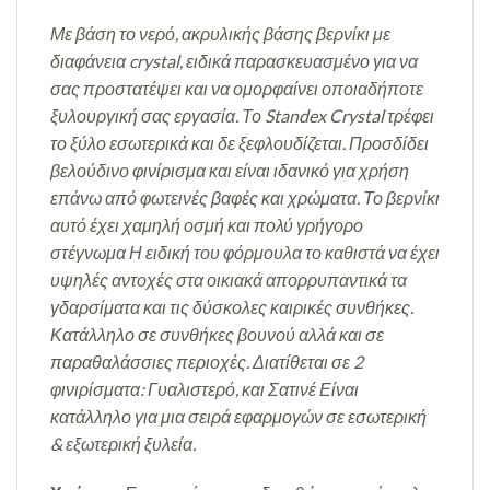
Με βάση το νερό, ακρυλικής βάσης βερνίκι
με
διαφάνεια crystal, ειδικά παρασκευασμένο για να
σας προστατέψει και να ομορφαίνει οποιαδήποτε
ξυλουργική σας εργασία. Το Standex Crystal τρέφει
το ξύλο εσωτερικά και δε ξεφλουδίζεται. Προσδίδει
βελούδινο φινίρισμα και είναι ιδανικό για χρήση
επάνω από φωτεινές βαφές και χρώματα. Το βερνίκι
αυτό έχει χαμηλή οσμή και πολύ γρήγορο
στέγνωμα Η ειδική του φόρμουλα το καθιστά να έχει
υψηλές αντοχές στα οικιακά απορρυπαντικά τα
γδαρσίματα και τις δύσκολες καιρικές συνθήκες.
Κατάλληλο σε συνθήκες βουνού αλλά και σε
παραθαλάσσιες περιοχές. Διατίθεται σε 2
φινιρίσματα: Γυαλιστερό, και Σατινέ
Είναι
κατάλληλο για μια σειρά εφαρμογών σε εσωτερική
& εξωτερική ξυλεία.