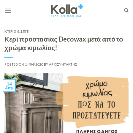
Μετάβαση
στο
περιεχόμενο
ΚΤΙΡΙΟ & ΣΠΙΤΙ
Κερί προστασίας Decowax μετά από το
χρώμα κιμωλίας!
POSTED ON
14/04/2020
BY
ΑΡΧΙΣΥΝΤΑΚΤΗΣ
14
Απρ